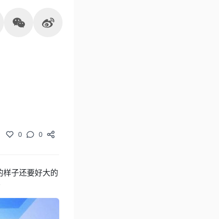
0
0
的样子还要好大的
~