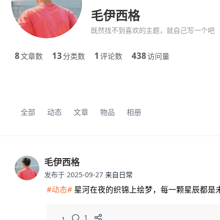
毛伊西格
既然找不到喜欢的主题，就自己写一个吧
8
13
1
438
文章数
分类数
评论数
访问量
全部
动态
文章
物品
相册
毛伊西格
发布于 2025-09-27
来自日常
#动态#
星河在夜的织锦上绘梦，每一颗星辰都是
1
1